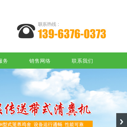
服务
销售网络
联系我们