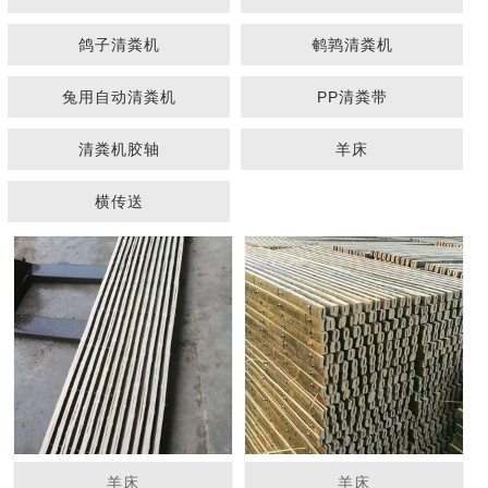
鸽子清粪机
鹌鹑清粪机
兔用自动清粪机
PP清粪带
清粪机胶轴
羊床
1
2
3
横传送
羊床
羊床