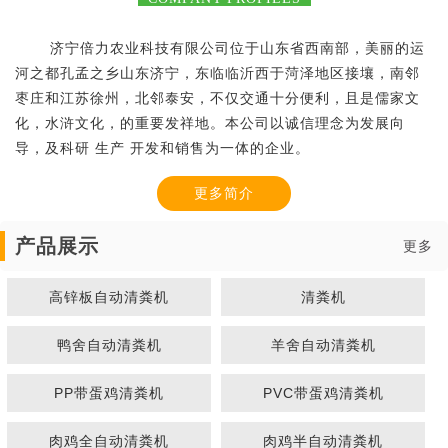
济宁倍力农业科技有限公司位于山东省西南部，美丽的运
河之都孔孟之乡山东济宁，东临临沂西于菏泽地区接壤，南邻
枣庄和江苏徐州，北邻泰安，不仅交通十分便利，且是儒家文
化，水浒文化，的重要发祥地。本公司以诚信理念为发展向
导，及科研 生产 开发和销售为一体的企业。
更多简介
产品展示
更多
高锌板自动清粪机
清粪机
鸭舍自动清粪机
羊舍自动清粪机
PP带蛋鸡清粪机
PVC带蛋鸡清粪机
肉鸡全自动清粪机
肉鸡半自动清粪机