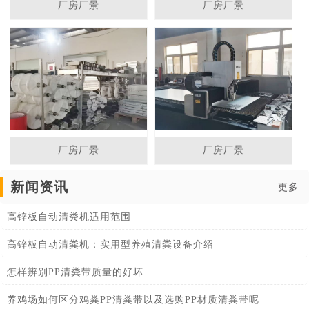
厂房厂景
厂房厂景
厂房厂景
厂房厂景
新闻资讯
更多
高锌板自动清粪机适用范围
高锌板自动清粪机：实用型养殖清粪设备介绍
怎样辨别PP清粪带质量的好坏
养鸡场如何区分鸡粪PP清粪带以及选购PP材质清粪带呢