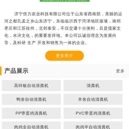
济宁倍力农业科技有限公司位于山东省西南部，美丽的运
河之都孔孟之乡山东济宁，东临临沂西于菏泽地区接壤，南邻
枣庄和江苏徐州，北邻泰安，不仅交通十分便利，且是儒家文
化，水浒文化，的重要发祥地。本公司以诚信理念为发展向
导，及科研 生产 开发和销售为一体的企业。
更多简介
产品展示
更多
高锌板自动清粪机
清粪机
鸭舍自动清粪机
羊舍自动清粪机
PP带蛋鸡清粪机
PVC带蛋鸡清粪机
肉鸡全自动清粪机
肉鸡半自动清粪机