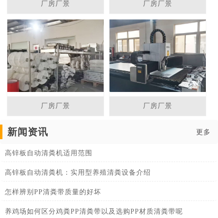
厂房厂景
厂房厂景
厂房厂景
厂房厂景
新闻资讯
更多
高锌板自动清粪机适用范围
高锌板自动清粪机：实用型养殖清粪设备介绍
怎样辨别PP清粪带质量的好坏
养鸡场如何区分鸡粪PP清粪带以及选购PP材质清粪带呢