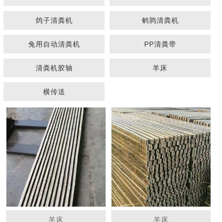
鸽子清粪机
鹌鹑清粪机
兔用自动清粪机
PP清粪带
清粪机胶轴
羊床
1
2
3
横传送
羊床
羊床