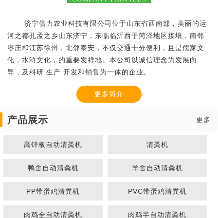
济宁倍力农业科技有限公司位于山东省西南部，美丽的运
河之都孔孟之乡山东济宁，东临临沂西于菏泽地区接壤，南邻
枣庄和江苏徐州，北邻泰安，不仅交通十分便利，且是儒家文
化，水浒文化，的重要发祥地。本公司以诚信理念为发展向
导，及科研 生产 开发和销售为一体的企业。
更多简介
产品展示
更多
高锌板自动清粪机
清粪机
鸭舍自动清粪机
羊舍自动清粪机
PP带蛋鸡清粪机
PVC带蛋鸡清粪机
肉鸡全自动清粪机
肉鸡半自动清粪机