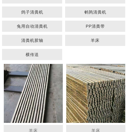
鸽子清粪机
鹌鹑清粪机
兔用自动清粪机
PP清粪带
清粪机胶轴
羊床
1
2
3
横传送
羊床
羊床