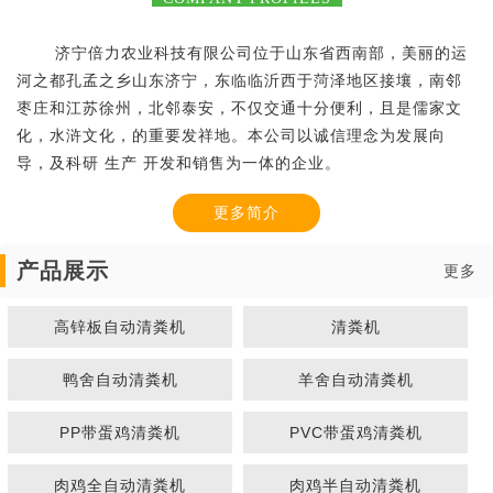
济宁倍力农业科技有限公司位于山东省西南部，美丽的运
河之都孔孟之乡山东济宁，东临临沂西于菏泽地区接壤，南邻
枣庄和江苏徐州，北邻泰安，不仅交通十分便利，且是儒家文
化，水浒文化，的重要发祥地。本公司以诚信理念为发展向
导，及科研 生产 开发和销售为一体的企业。
更多简介
产品展示
更多
高锌板自动清粪机
清粪机
鸭舍自动清粪机
羊舍自动清粪机
PP带蛋鸡清粪机
PVC带蛋鸡清粪机
肉鸡全自动清粪机
肉鸡半自动清粪机