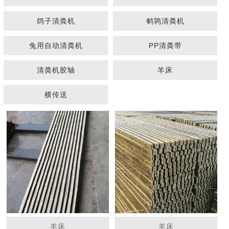
鸽子清粪机
鹌鹑清粪机
兔用自动清粪机
PP清粪带
清粪机胶轴
羊床
1
2
3
横传送
羊床
羊床