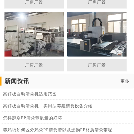
厂房厂景
厂房厂景
厂房厂景
厂房厂景
新闻资讯
更多
高锌板自动清粪机适用范围
高锌板自动清粪机：实用型养殖清粪设备介绍
怎样辨别PP清粪带质量的好坏
养鸡场如何区分鸡粪PP清粪带以及选购PP材质清粪带呢